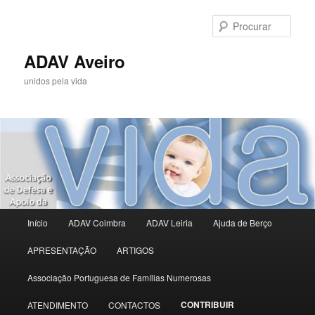
Saltar
para
Procu
o
conteúdo
ADAV Aveiro
primário
unidos pela vida
Menu
Início
ADAV Coimbra
ADAV Leiria
Ajuda de Berço
principal
APRESENTAÇÃO
ARTIGOS
Associação Portuguesa de Famílias Numerosas
CONTRIBUIR
ATENDIMENTO
CONTACTOS