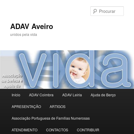
Saltar
para
Procu
o
conteúdo
ADAV Aveiro
primário
unidos pela vida
Menu
Início
ADAV Coimbra
ADAV Leiria
Ajuda de Berço
principal
APRESENTAÇÃO
ARTIGOS
Associação Portuguesa de Famílias Numerosas
ATENDIMENTO
CONTACTOS
CONTRIBUIR