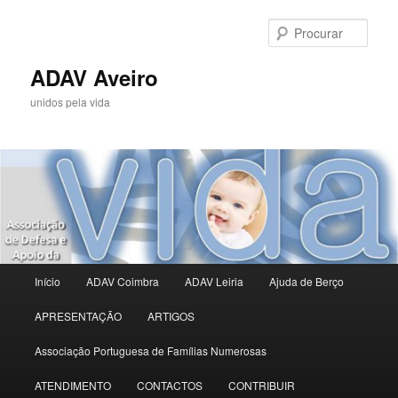
Saltar
para
Procu
o
conteúdo
ADAV Aveiro
primário
unidos pela vida
Menu
Início
ADAV Coimbra
ADAV Leiria
Ajuda de Berço
principal
APRESENTAÇÃO
ARTIGOS
Associação Portuguesa de Famílias Numerosas
ATENDIMENTO
CONTACTOS
CONTRIBUIR