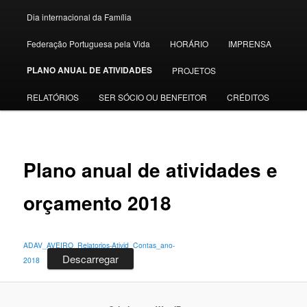
Dia internacional da Família
Federação Portuguesa pela Vida
HORÁRIO
IMPRENSA
PLANO ANUAL DE ATIVIDADES
PROJETOS
RELATÓRIOS
SER SÓCIO OU BENFEITOR
CRÉDITOS
Plano anual de atividades e
orçamento 2018
ADAV_AVEIRO_Relatorios-Ativid_Contas_ano-
Descarregar
2018