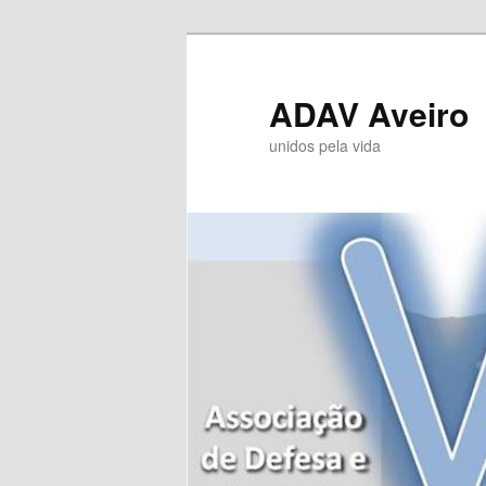
Saltar
para
o
ADAV Aveiro
conteúdo
unidos pela vida
primário