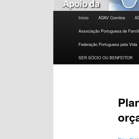
Menu
Início
ADAV Coimbra
AD
principal
Associação Portuguesa de Famí
Federação Portuguesa pela Vida
SER SÓCIO OU BENFEITOR
Pla
orç