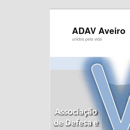
Saltar
Saltar
para
para
o
o
ADAV Aveiro
conteúdo
conteúdo
unidos pela vida
primário
secundário