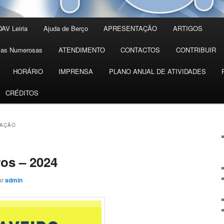
AV Leiria
Ajuda de Berço
APRESENTAÇÃO
ARTIGOS
lias Numerosas
ATENDIMENTO
CONTACTOS
CONTRIBUIR
HORÁRIO
IMPRENSA
PLANO ANUAL DE ATIVIDADES
CRÉDITOS
MAÇÃO
os – 2024
or
admin