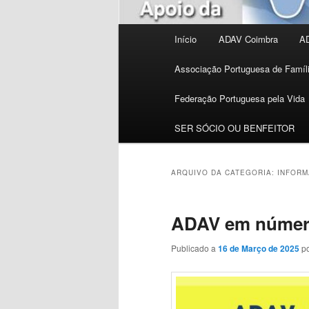
Menu
Início
ADAV Coimbra
AD
principal
Associação Portuguesa de Famí
Federação Portuguesa pela Vida
SER SÓCIO OU BENFEITOR
ARQUIVO DA CATEGORIA:
INFOR
ADAV em númer
Publicado a
16 de Março de 2025
p