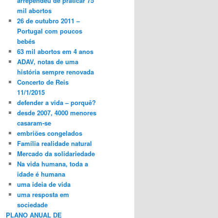
arrependeu de praticar 75
mil abortos
26 de outubro 2011 –
Portugal com poucos
bebés
63 mil abortos em 4 anos
ADAV, notas de uma
história sempre renovada
Concerto de Reis
11/1/2015
defender a vida – porquê?
desde 2007, 4000 menores
casaram-se
embriões congelados
Família realidade natural
Mercado da solidariedade
Na vida humana, toda a
idade é humana
uma ideia de vida
uma resposta em
sociedade
PLANO ANUAL DE