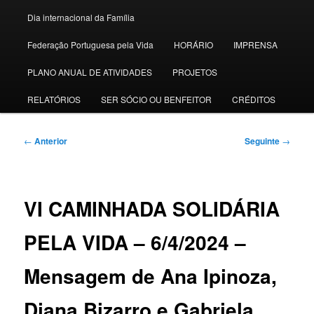
Dia internacional da Família
Federação Portuguesa pela Vida
HORÁRIO
IMPRENSA
PLANO ANUAL DE ATIVIDADES
PROJETOS
RELATÓRIOS
SER SÓCIO OU BENFEITOR
CRÉDITOS
Navegação
←
Anterior
Seguinte
→
de
artigos
VI CAMINHADA SOLIDÁRIA
PELA VIDA – 6/4/2024 –
Mensagem de Ana Ipinoza,
Diana Bizarro e Gabriela