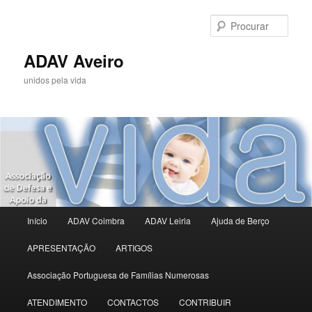
Saltar
para
Procu
o
conteúdo
ADAV Aveiro
primário
unidos pela vida
Menu
Início
ADAV Coimbra
ADAV Leiria
Ajuda de Berço
principal
APRESENTAÇÃO
ARTIGOS
Associação Portuguesa de Famílias Numerosas
ATENDIMENTO
CONTACTOS
CONTRIBUIR